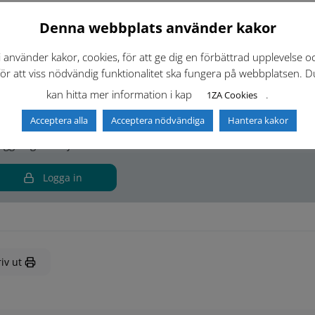
Denna webbplats använder kakor
kument (5)
i använder kakor, cookies, för att ge dig en förbättrad upplevelse o
för att viss nödvändig funktionalitet ska fungera på webbplatsen. D
ntakter
kan hitta mer information i kap
.
1ZA Cookies
Inloggning krävs
Acceptera alla
Acceptera nödvändiga
Hantera kakor
loggning krävs för att se kontakter i Teknisk Handbok.
Logga in
iv ut