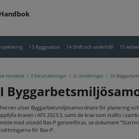
 Handbok
rojektering
13 Byggnation
14 Drift och underhåll
15 Arbete
isk Handbok
2 Förutsättningar
2I Utredningar
2II Byggarbe
II Byggarbetsmiljösam
herren utser Byggarbetsmiljösamordnare för planering och p
uppfylla kraven i AFS 2023:3, samt de krav som ställts i s
tmöte med utsedd Bas-P genomföras, se dokument ”Startmöte 
tsättningarna för Bas-P.