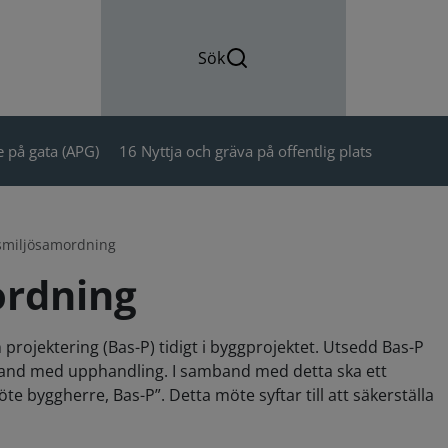
Sök
 på gata (APG)
16 Nyttja och gräva på offentlig plats
tsmiljösamordning
ordning
rojektering (Bas-P) tidigt i byggprojektet. Utsedd Bas-P
amband med upphandling. I samband med detta ska ett
byggherre, Bas-P”. Detta möte syftar till att säkerställa