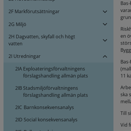
Bas-
vara
2F Markförutsättningar
grun
2G Miljö
Risk
en ö
2H Dagvatten, skyfall och högt
stör
vatten
Bygg
2I Utredningar
Bas-
(mal
2IA
Exploateringsförvaltningens
11 k
förslagshandling allmän plats
Arbe
2IB
Stadsmiljöförvaltningens
ska 
förslagshandling allmän plats
mell
2IC
Barnkonsekvensanalys
Till
2ID
Social konsekvensanalys
Vid 