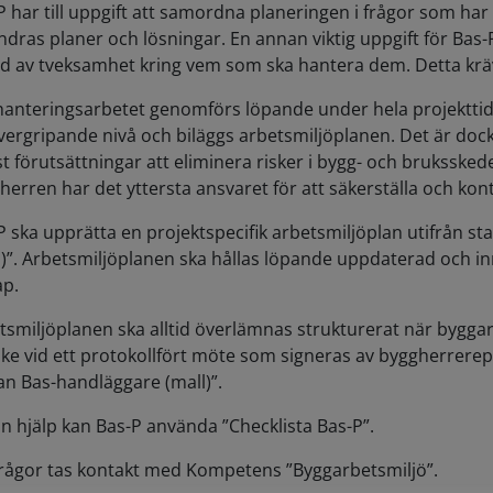
P har till uppgift att samordna planeringen i frågor som har b
ndras planer och lösningar. En annan viktig uppgift för Bas-P
d av tveksamhet kring vem som ska hantera dem. Detta kräver
hanteringsarbetet genomförs löpande under hela projekttid
vergripande nivå och biläggs arbetsmiljöplanen. Det är dock v
st förutsättningar att eliminera risker i bygg- och brukssked
herren har det yttersta ansvaret för att säkerställa och kontr
P ska upprätta en projektspecifik arbetsmiljöplan utifrån st
l)”. Arbetsmiljöplanen ska hållas löpande uppdaterad och inn
ap.
tsmiljöplanen ska alltid överlämnas strukturerat när bygga
ske vid ett protokollfört möte som signeras av byggherrer
an Bas-handläggare (mall)”.
 sin hjälp kan Bas-P använda ”Checklista Bas-P”.
frågor tas kontakt med Kompetens ”Byggarbetsmiljö”.