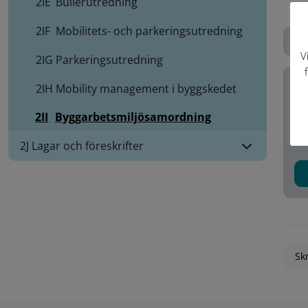
2IE
Bullerutredning
2IF
Mobilitets- och parkeringsutredning
Do
V
2IG
Parkeringsutredning
Ko
2IH
Mobility management i byggskedet
2II
Byggarbetsmiljösamordning
In
2J Lagar och föreskrifter
Skr