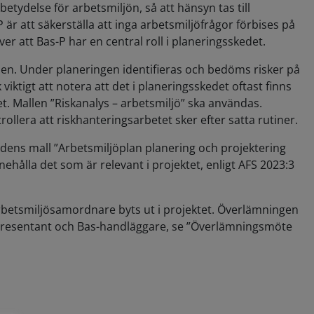
etydelse för arbetsmiljön, så att hänsyn tas till
 är att säkerställa att inga arbetsmiljöfrågor förbises på
 att Bas-P har en central roll i planeringsskedet.
en. Under planeringen identifieras och bedöms risker på
iktigt att notera att det i planeringsskedet oftast finns
et. Mallen ”Riskanalys – arbetsmiljö” ska användas.
ollera att riskhanteringsarbetet sker efter satta rutiner.
adens mall ”Arbetsmiljöplan planering och projektering
ehålla det som är relevant i projektet, enligt AFS 2023:3
rbetsmiljösamordnare byts ut i projektet. Överlämningen
epresentant och Bas-handläggare, se ”Överlämningsmöte