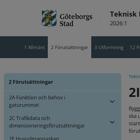
Hoppa till innehåll
Teknisk
2026:1
1 Allmänt
2 Förutsättningar
3 Utformning
12 P
Tekn
2 Förutsättningar
2
2A Funktion och behov i
gaturummet
Bygg
ska 
2C Trafikdata och
star
dimensioneringsförutsättningar
föru
2E Huvudmannaskap