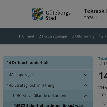
Hoppa till innehåll
Teknisk
2026:1
1 Allmänt
2 Förutsättningar
3 Utformning
12 P
Tekn
14 Drift och underhåll
14
1
14A Uppdraget
14B Strategi och inriktning
Vid 
styr
14BC
Kravställande dokument
14BC2
Säkerhetsordning för spårväg