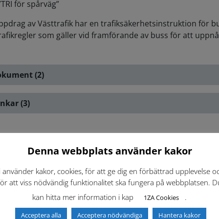
”TRI för spårväg”
ppdrag av Västtrafik har en trafiksäkerhetsinstruktion för b
rafikregler som gäller vid framförande av buss för att uppn
kument (2)
nkar (3)
Denna webbplats använder kakor
iv ut
i använder kakor, cookies, för att ge dig en förbättrad upplevelse o
för att viss nödvändig funktionalitet ska fungera på webbplatsen. D
kan hitta mer information i kap
.
1ZA Cookies
Acceptera alla
Acceptera nödvändiga
Hantera kakor