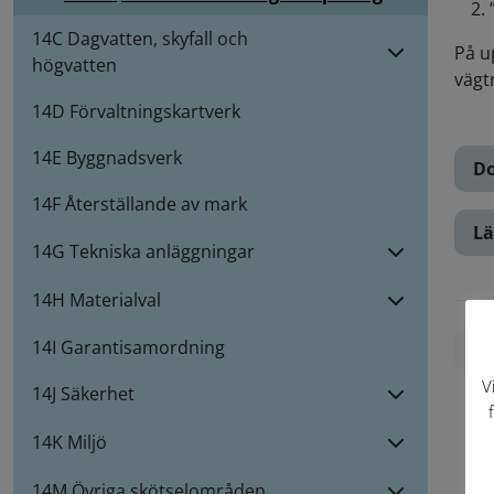
14C Dagvatten, skyfall och
På u
högvatten
vägt
14D Förvaltningskartverk
14E Byggnadsverk
Do
14F Återställande av mark
Lä
14G Tekniska anläggningar
14H Materialval
14I Garantisamordning
Skr
V
14J Säkerhet
14K Miljö
14M Övriga skötselområden