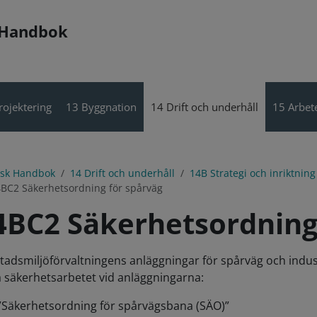
 Handbok
rojektering
13 Byggnation
14 Drift och underhåll
15 Arbete
isk Handbok
14 Drift och underhåll
14B Strategi och inriktning
BC2 Säkerhetsordning för spårväg
4BC2 Säkerhetsordning
stadsmiljöförvaltningens anläggningar för spårväg och indus
a säkerhetsarbetet vid anläggningarna:
”Säkerhetsordning för spårvägsbana (SÄO)”