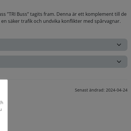
uss ”TRI Buss” tagits fram. Denna är ett komplement till de
å en säker trafik och undvika konflikter med spårvagnar.
Senast ändrad:
2024-04-24
ch
u