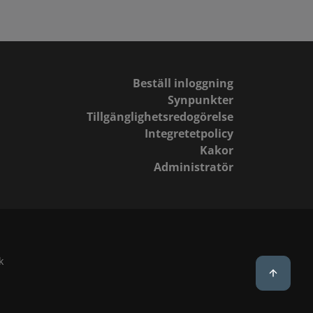
Beställ inloggning
Synpunkter
Tillgänglighetsredogörelse
Integretetpolicy
Kakor
Administratör
k
Back to 