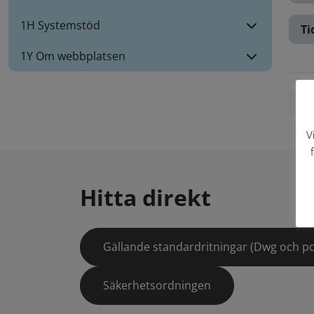
1H Systemstöd
Ti
1Y Om webbplatsen
Skr
V
Hitta direkt
Gällande standardritningar (Dwg och pd
Säkerhetsordningen