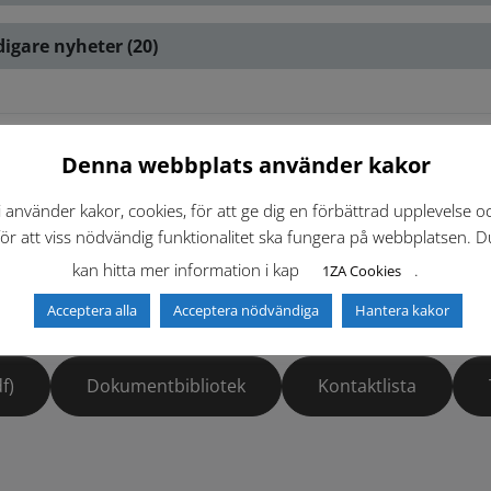
digare nyheter (20)
Denna webbplats använder kakor
iv ut
i använder kakor, cookies, för att ge dig en förbättrad upplevelse o
för att viss nödvändig funktionalitet ska fungera på webbplatsen. D
kan hitta mer information i kap
.
1ZA Cookies
Acceptera alla
Acceptera nödvändiga
Hantera kakor
f)
Dokumentbibliotek
Kontaktlista