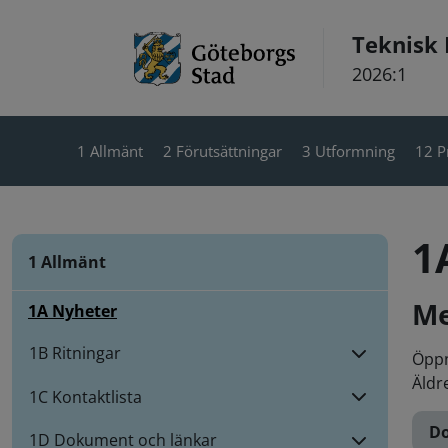
Hoppa till innehåll
Teknisk
2026:1
1 Allmänt
2 Förutsättningar
3 Utformning
12 P
1
1 Allmänt
Me
1A Nyheter
1B Ritningar
Öppn
Äldr
1C Kontaktlista
Do
1D Dokument och länkar