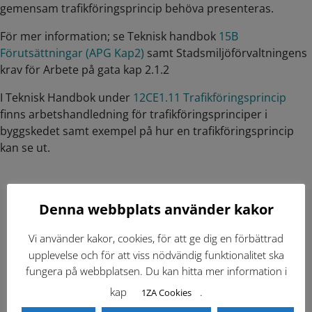
gemensam trafikföringsprincip behöva presenteras.
För mer information; se Teknisk handbok
15B
Förutsättningar (APG Kap2)
samt Stadsmiljöförvaltningens
krav för Arbete på gata kap 2.1.2
I Teknisk Handbok under
12CE1.11 Trafikföringsprincip
finns arbetshandledning för trafikföringsprinciper i
byggskedet samt exempel på hur en trafikföringsprincip
kan se ut.
Denna webbplats använder kakor
Hitta direkt
Vi använder kakor, cookies, för att ge dig en förbättrad
upplevelse och för att viss nödvändig funktionalitet ska
fungera på webbplatsen. Du kan hitta mer information i
Gällande standardritningar (Dwg och pdf)
kap
.
1ZA Cookies