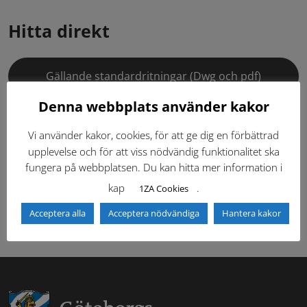
Hitta direkt
Gällande standardritningar (Dwg och pdf)
Denna webbplats använder kakor
Dokumentbibliotek
Kontaktlista
Vi använder kakor, cookies, för att ge dig en förbättrad
Tidigare versioner
Nyheter
upplevelse och för att viss nödvändig funktionalitet ska
fungera på webbplatsen. Du kan hitta mer information i
kap
.
Säkerhetsordningen
1ZA Cookies
Acceptera alla
Acceptera nödvändiga
Hantera kakor