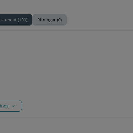
okument (109)
Ritningar (0)
vänds