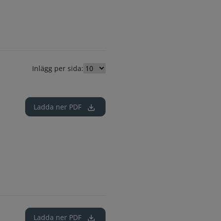
Inlägg per sida:
Ladda ner
PDF
Ladda ner
PDF