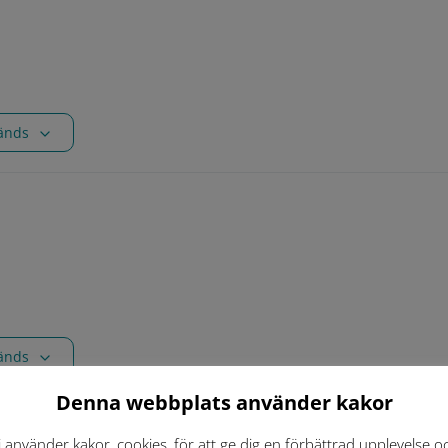
vänds
vänds
Denna webbplats använder kakor
. Handbok för ett varierat växt- och djurliv
i använder kakor, cookies, för att ge dig en förbättrad upplevelse o