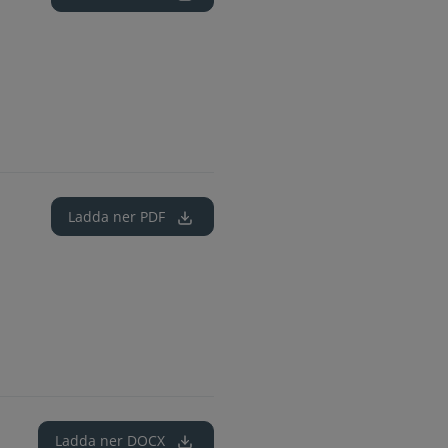
Ladda ner
PDF
Ladda ner
DOCX