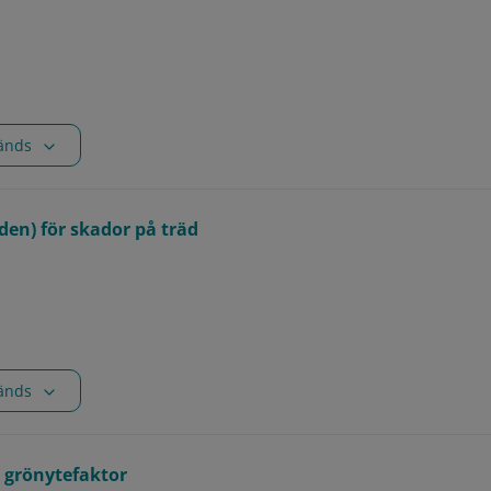
vänds
en) för skador på träd
vänds
 grönytefaktor