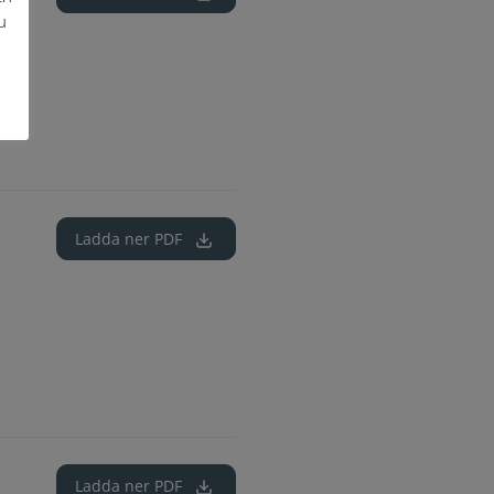
u
Ladda ner
PDF
Ladda ner
PDF