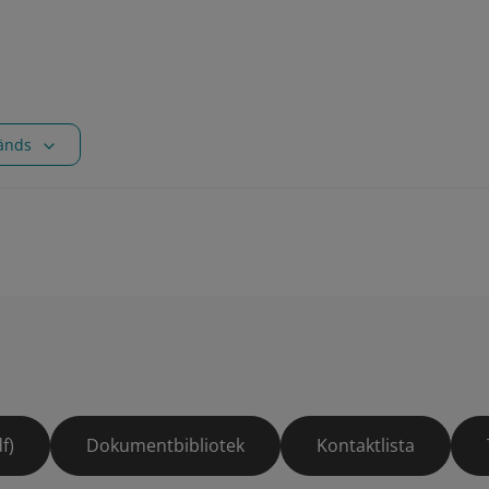
vänds
f)
Dokumentbibliotek
Kontaktlista