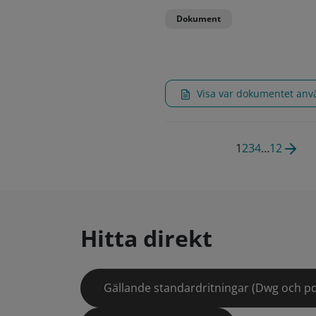
Dokument
Visa var dokumentet an
1
2
3
4
…
12
Hitta direkt
Gällande standardritningar (Dwg och pd