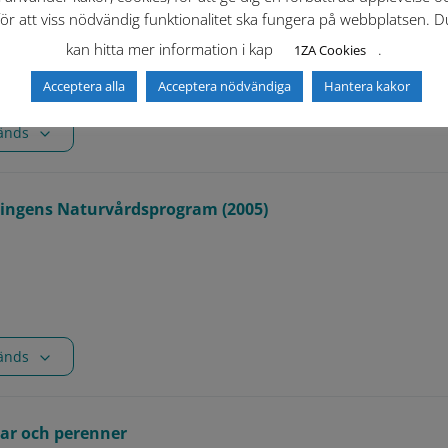
för att viss nödvändig funktionalitet ska fungera på webbplatsen. D
kan hitta mer information i kap
.
1ZA Cookies
Acceptera alla
Acceptera nödvändiga
Hantera kakor
vänds
ningens Naturvårdsprogram (2005)
vänds
ar och perenner