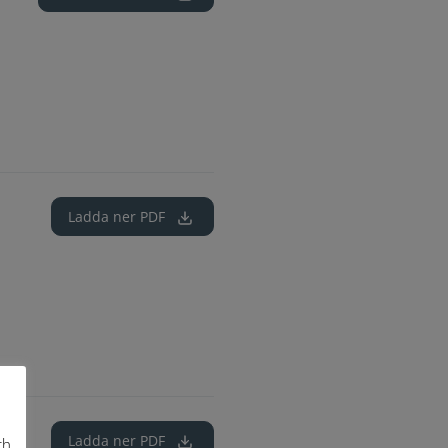
Ladda ner
PDF
Ladda ner
PDF
ch