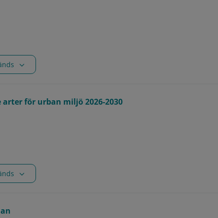
vänds
arter för urban miljö 2026-2030
vänds
lan