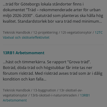
...träd för Göteborgs lokala ståndorter finns i
dokumentet ”Träd – rekommenderade arter för urban
miljö 2026-2030” . Gatuträd som planteras ska hålla hög
kvalitet. Standardstorlek bör vara träd med minimum...
Teknisk Handbok / 12-projektering / 12t-vegetationsytor /
12TC
Växtval och skötseleffektivitet
13RB1 Arbetsmoment
...häst och timmerkärra. Se rapport ”Grova träd”.
Boträd, döda träd och högstubbar får inte tas ner
förutom riskträd. Med riskträd avses träd som är i dålig
kondition och kan falla...
Teknisk Handbok / 13-byggnation / 13r-skotsel-av-
vegetationsytor / 13rb-skotsel-i-naturomraden /
13RB1
Arbetsmoment