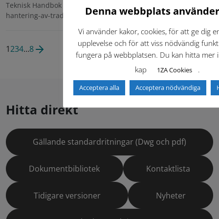
Teknisk Handbok / 12-projektering / 12t-vegetationsytor / 12tb-
Denna webbplats använder
hantering-av-trad /
12TB2 Trädskyddsplan
Vi använder kakor, cookies, för att ge dig e
upplevelse och för att viss nödvändig funkti
1
2
3
4
…
8
fungera på webbplatsen. Du kan hitta mer i
kap
.
1ZA Cookies
Acceptera alla
Acceptera nödvändiga
Hitta direkt
Gällande standardritningar (Dwg och pdf)
Dokumentbibliotek
Kontaktlista
Tidigare versioner
Nyheter