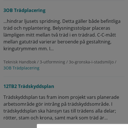
3OB Trädplacering
...hindrar ljusets spridning. Detta gäller både befintliga
träd och nyplantering. Belysningsstolpar placeras
lämpligen mitt mellan två träd i en trädrad. C-C-mått
mellan gatuträd varierar beroende på gestaltning,
kringutrymmen mm. I...
Teknisk Handbok / 3-utformning / 3o-gronska-i-stadsmiljo /
3OB Trädplacering
12TB2 Trädskyddsplan
Trädskyddsplan tas fram inom projekt vars planerade
arbetsområde gör intrång på trädskyddsområde. I
trädskyddsplan ska hänsyn tas till trädens alla delar;
rötter, stam och krona, samt mark som träd är...