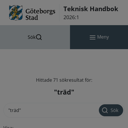
Hoppa till innehåll
Teknisk Handbok
2026:1
Meny
Sök
Hittade 71 sökresultat för:
"träd"
Sök