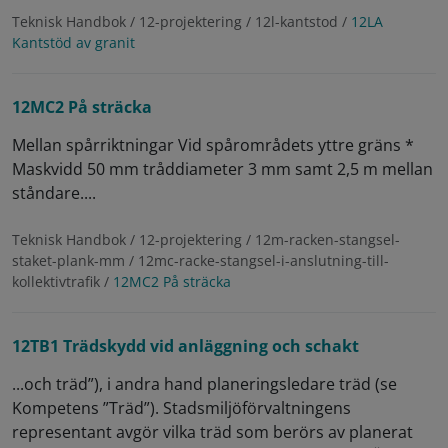
Teknisk Handbok / 12-projektering / 12l-kantstod /
12LA
Kantstöd av granit
12MC2 På sträcka
Mellan spårriktningar Vid spårområdets yttre gräns *
Maskvidd 50 mm tråddiameter 3 mm samt 2,5 m mellan
ståndare....
Teknisk Handbok / 12-projektering / 12m-racken-stangsel-
staket-plank-mm / 12mc-racke-stangsel-i-anslutning-till-
kollektivtrafik /
12MC2 På sträcka
12TB1 Trädskydd vid anläggning och schakt
...och träd”), i andra hand planeringsledare träd (se
Kompetens ”Träd”). Stadsmiljöförvaltningens
representant avgör vilka träd som berörs av planerat