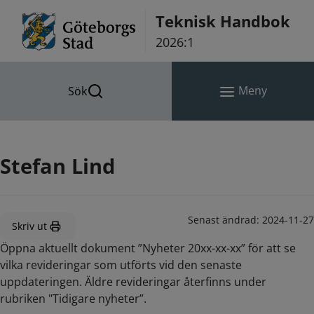
Hoppa till innehåll
Teknisk Handbok
2026:1
Meny
Sök
Stefan Lind
Senast ändrad:
2024-11-27
Skriv ut
Öppna aktuellt dokument ”Nyheter 20xx-xx-xx” för att se
vilka revideringar som utförts vid den senaste
uppdateringen. Äldre revideringar återfinns under
rubriken "Tidigare nyheter”.