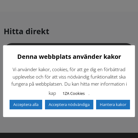
Hitta direkt
Gällande standardritningar (Dwg och pdf)
Denna webbplats använder kakor
Dokumentbibliotek
Kontaktlista
Vi använder kakor, cookies, för att ge dig en förbättrad
upplevelse och för att viss nödvändig funktionalitet ska
fungera på webbplatsen. Du kan hitta mer information i
Tidigare versioner
Nyheter
kap
.
1ZA Cookies
Säkerhetsordningen
Acceptera alla
Acceptera nödvändiga
Hantera kakor