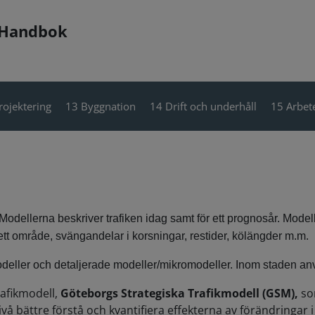
 Handbok
rojektering
13 Byggnation
14 Drift och underhåll
15 Arbete
. Modellerna beskriver trafiken idag samt för ett prognosår. Model
ån ett område, svängandelar i korsningar, restider, kölängder m.m.
deller och detaljerade modeller/mikromodeller. Inom staden anv
afikmodell,
Göteborgs Strategiska Trafikmodell (GSM),
som
vå bättre förstå och kvantifiera effekterna av förändringar