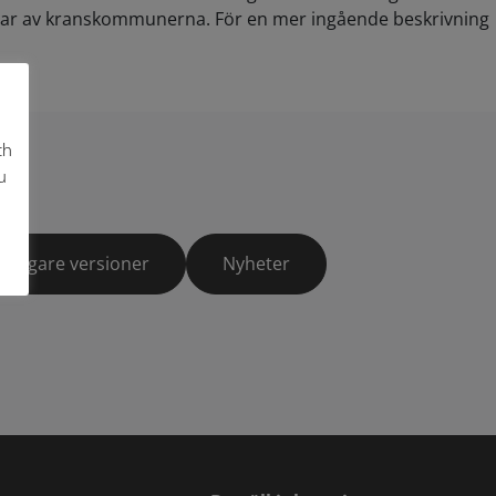
delar av kranskommunerna. För en mer ingående beskrivning
ch
u
Tidigare versioner
Nyheter