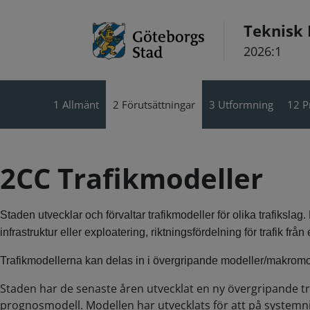
Hoppa till innehåll
Teknisk
2026:1
1 Allmänt
2 Förutsättningar
3 Utformning
12 P
2CC Trafikmodeller
Staden utvecklar och förvaltar trafikmodeller för olika trafikslag
infrastruktur eller exploatering, riktningsfördelning för trafik fr
Trafikmodellerna kan delas in i övergripande modeller/makromo
Staden har de senaste åren utvecklat en ny övergripande tr
prognosmodell. Modellen har utvecklats för att på systemni