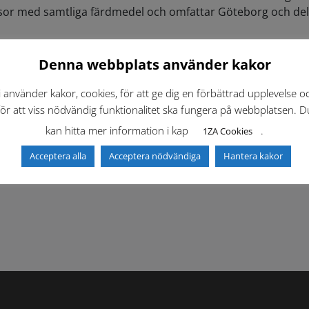
r resor med samtliga färdmedel och omfattar Göteborg och 
Denna webbplats använder kakor
i använder kakor, cookies, för att ge dig en förbättrad upplevelse o
för att viss nödvändig funktionalitet ska fungera på webbplatsen. D
kan hitta mer information i kap
.
1ZA Cookies
Acceptera alla
Acceptera nödvändiga
Hantera kakor
f)
Dokumentbibliotek
Kontaktlista