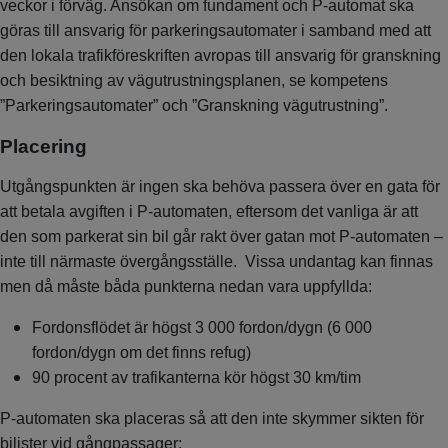
veckor i förväg. Ansökan om fundament och P-automat ska
göras till ansvarig för parkeringsautomater i samband med att
den lokala trafikföreskriften avropas till ansvarig för granskning
och besiktning av vägutrustningsplanen, se kompetens
”Parkeringsautomater” och ”Granskning vägutrustning”.
Placering
Utgångspunkten är ingen ska behöva passera över en gata för
att betala avgiften i P-automaten, eftersom det vanliga är att
den som parkerat sin bil går rakt över gatan mot P-automaten –
inte till närmaste övergångsställe. Vissa undantag kan finnas
men då måste båda punkterna nedan vara uppfyllda:
Fordonsflödet är högst 3 000 fordon/dygn (6 000
fordon/dygn om det finns refug)
90 procent av trafikanterna kör högst 30 km/tim
P-automaten ska placeras så att den inte skymmer sikten för
bilister vid gångpassager: