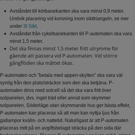
Avståndet till körbanekanten ska vara minst 0,9 meter.
Undvik placering vid korsning inom sikttriangeln, se mer
under
3I Sikt
.
Avståndet från cykelbanekanten till P-automaten ska vara
minst 1,5 meter.
Det ska finnas minst 1,5 meter fritt utrymme för
gående att passera vid P-automaten. Vid större
gångflöden ska måttet ökas.
P-automaten och ”betala med appen-skylten” ska vara väl
synlig från den plats/sträckor som den ska betjäna. P-
automaten drivs med solcell så det ska vara fritt över
solpanelen, dvs. inget träd eller annat som skymmer
solpanelen. Söderläge utan skymmande hus ger bästa effekt,
P-automaten kan placeras så att man kan nyttja ljus från
gatlampor kvälls- och nattetid. Naturligast är att P-automaten
placeras mitt på en avgiftsbelagd sträcka på den sida där