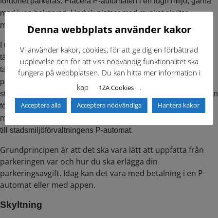
fordonet parkeras. Placera P-automaten i en lugn miljö, gärna
med lugn bakgrund. Undvik platser med mycket skyltar,
markiser och liknande.
Denna webbplats använder kakor
I undantagsfall kan P-automaten ställas i ett gathörn för att
Vi använder kakor, cookies, för att ge dig en förbättrad
täcka in flera gator. Var extra noga med placeringen vid olika
upplevelse och för att viss nödvändig funktionalitet ska
taxor, soptider eller boenderegler på intilliggande gator, så att
fungera på webbplatsen. Du kan hitta mer information i
personer inte går till fel P-automat. Finns det risk att
kap
.
1ZA Cookies
stadsmiljöförvaltningens P-automat för en viss plats/sträcka kan
Acceptera alla
Acceptera nödvändiga
Hantera kakor
förväxlas med en P-automat som gäller angränsande privat
mark ska särskild omsorg läggas på placering och vägledning
till stadsmiljöförvaltningens P-automat.
Grundprincipen är att det ska vara lätt att uppfatta från
parkeringen var och hur du ska erlägga din
parkeringsavgift. Idag kan det vara med betalning i en P-
automat eller med appen.
Skyltning