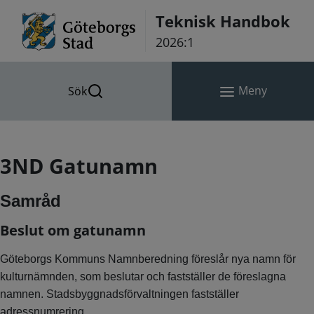
Hoppa till innehåll
Teknisk Handbok
2026:1
Meny
Sök
3ND Gatunamn
Samråd
Beslut om gatunamn
Göteborgs Kommuns Namnberedning föreslår nya namn för
kulturnämnden, som beslutar och fastställer de föreslagna
namnen. Stadsbyggnadsförvaltningen fastställer
adressnumrering.