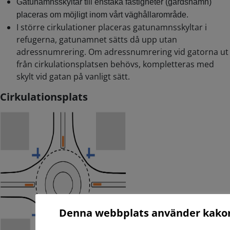
Gatunamnsskyltar till enstaka fastigheter (gårdsnamn)
placeras om möjligt inom vårt väghållarområde.
I större cirkulationer placeras gatunamnsskyltar i
refugerna, gatunamnet sätts då upp utan
adressnumrering. Om adressnumrering vid gatorna ut
från cirkulationsplatsen behövs, kompletteras med
skylt vid gatan på vanligt sätt.
Cirkulationsplats
Denna webbplats använder kako