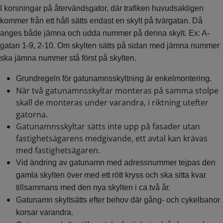
I korsningar på återvändsgator, där trafiken huvudsakligen
kommer från ett håll sätts endast en skylt på tvärgatan. Då
anges både jämna och udda nummer på denna skylt. Ex: A-
gatan 1-9, 2-10. Om skylten sätts på sidan med jämna nummer
ska jämna nummer stå först på skylten.
Grundregeln för gatunamnsskyltning är enkelmontering.
När två gatunamnsskyltar monteras på samma stolpe
skall de monteras under varandra, i riktning utefter
gatorna.
Gatunamnsskyltar sätts inte upp på fasader utan
fastighetsägarens medgivande, ett avtal kan krävas
med fastighetsägaren.
Vid ändring av gatunamn med adressnummer tejpas den
gamla skylten över med ett rött kryss och ska sitta kvar
tillsammans med den nya skylten i ca två år.
Gatunamn skyltsätts efter behov där gång- och cykelbanor
korsar varandra.