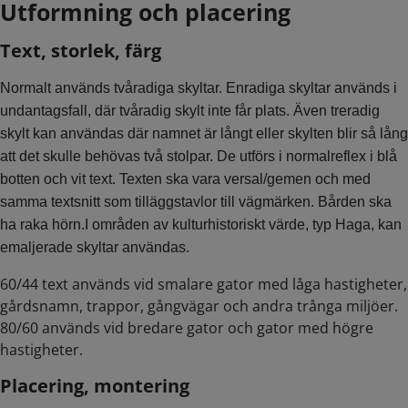
Utformning och placering
Text, storlek, färg
Normalt används tvåradiga skyltar. Enradiga skyltar används i
undantagsfall, där tvåradig skylt inte får plats. Även treradig
skylt kan användas där namnet är långt eller skylten blir så lång
att det skulle behövas två stolpar. De utförs i normalreflex i blå
botten och vit text. Texten ska vara versal/gemen och med
samma textsnitt som tilläggstavlor till vägmärken. Bården ska
ha raka hörn.I områden av kulturhistoriskt värde, typ Haga, kan
emaljerade skyltar användas.
60/44 text används vid smalare gator med låga hastigheter,
gårdsnamn, trappor, gångvägar och andra trånga miljöer.
80/60 används vid bredare gator och gator med högre
hastigheter.
Placering, montering