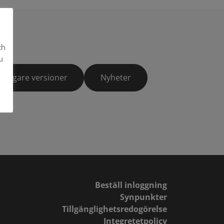
ch
u
Tidigare versioner
Nyheter
Beställ inloggning
Synpunkter
Tillgänglighetsredogörelse
Integretetpolicy