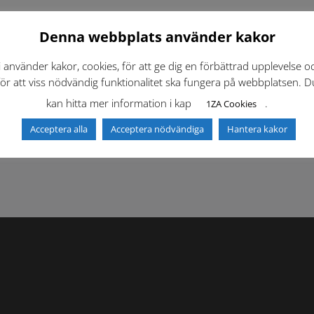
Denna webbplats använder kakor
i använder kakor, cookies, för att ge dig en förbättrad upplevelse o
för att viss nödvändig funktionalitet ska fungera på webbplatsen. D
kan hitta mer information i kap
.
1ZA Cookies
f)
Dokumentbibliotek
Kontaktlista
Acceptera alla
Acceptera nödvändiga
Hantera kakor