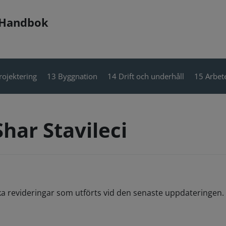
 Handbok
rojektering
13 Byggnation
14 Drift och underhåll
15 Arbete
har Stavileci
ka revideringar som utförts vid den senaste uppdateringen. 