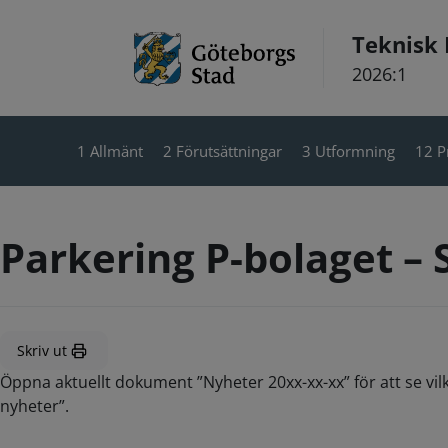
Hoppa till innehåll
Teknisk
2026:1
1 Allmänt
2 Förutsättningar
3 Utformning
12 P
Parkering P-bolaget – S
Skriv ut
Öppna aktuellt dokument ”Nyheter 20xx-xx-xx” för att se vil
nyheter”.