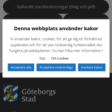
Gällande standardritningar (Dwg och pdf)
Dokumentbibliotek
Kontaktlista
Denna webbplats använder kakor
Tidigare versioner
Nyheter
Vi använder kakor, cookies, för att ge dig en förbättrad
upplevelse och för att viss nödvändig funktionalitet ska
Säkerhetsordningen
fungera på webbplatsen. Du kan hitta mer information i
kap
.
1ZA Cookies
Acceptera alla
Acceptera nödvändiga
Hantera kakor