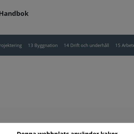
 Handbok
rojektering
13 Byggnation
14 Drift och underhåll
15 Arbete
Denna webbplats använder kakor