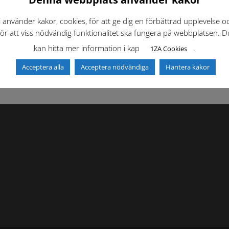
i använder kakor, cookies, för att ge dig en förbättrad upplevelse o
f)
Dokumentbibliotek
Kontaktlista
för att viss nödvändig funktionalitet ska fungera på webbplatsen. D
kan hitta mer information i kap
.
1ZA Cookies
Acceptera alla
Acceptera nödvändiga
Hantera kakor