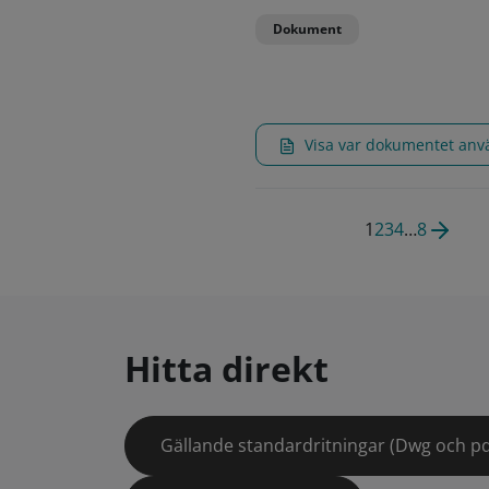
Dokument
Visa var dokumentet an
1
2
3
4
…
8
Hitta direkt
Gällande standardritningar (Dwg och pd