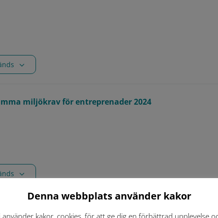
vänds
amma miljökrav för entreprenader 2024
vänds
Denna webbplats använder kakor
för Göteborgs Stad
i använder kakor, cookies, för att ge dig en förbättrad upplevelse o