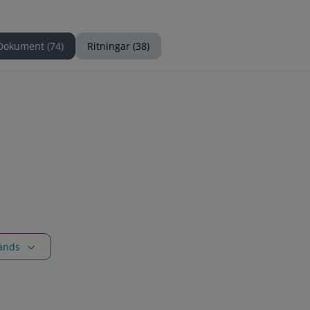
Dokument (74)
Ritningar (38)
vänds