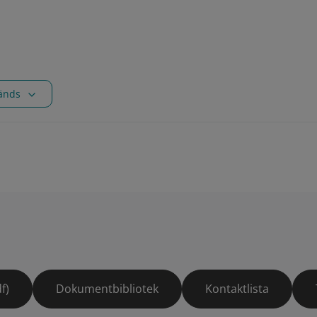
vänds
f)
Dokumentbibliotek
Kontaktlista