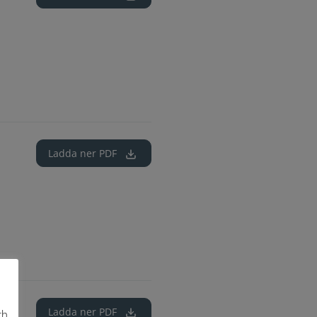
Ladda ner
PDF
Ladda ner
PDF
ch