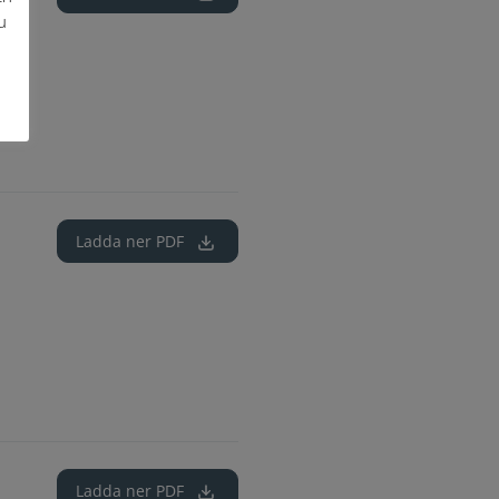
u
Ladda ner
PDF
Ladda ner
PDF