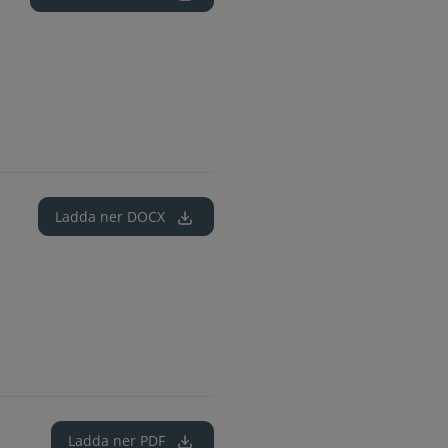
Ladda ner
DOCX
Ladda ner
PDF