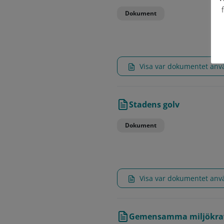
Dokument
Visa var dokumentet an
Stadens golv
Dokument
Visa var dokumentet an
Gemensamma miljökrav f