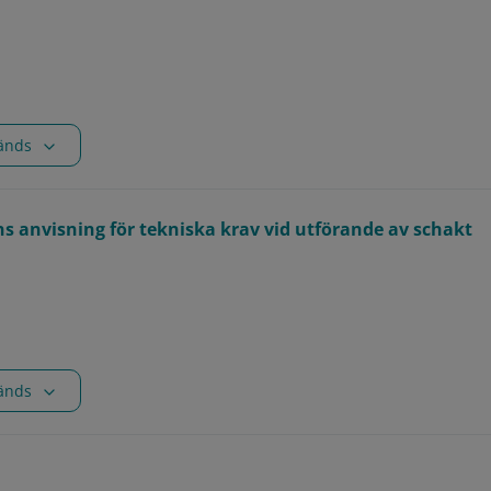
vänds
s anvisning för tekniska krav vid utförande av schakt
vänds