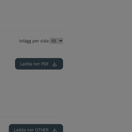
Inlägg per sida:
Ladda ner
PDF
Ladda ner
OTHER