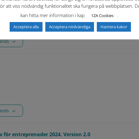
för att viss nödvändig funktionalitet ska fungera på webbplatsen. D
kan hitta mer information i kap
.
1ZA Cookies
Acceptera alla
Acceptera nödvändiga
Hantera kakor
vänds
vänds
ör entreprenader 2024. Version 2.0