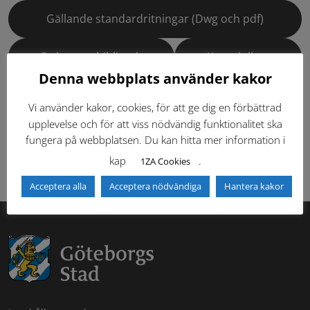
Gällande standardritningar (Dwg och pdf)
Dokumentbibliotek
Kontaktlista
Denna webbplats använder kakor
Tidigare versioner
Nyheter
Vi använder kakor, cookies, för att ge dig en förbättrad
upplevelse och för att viss nödvändig funktionalitet ska
Säkerhetsordningen
fungera på webbplatsen. Du kan hitta mer information i
kap
.
1ZA Cookies
Acceptera alla
Acceptera nödvändiga
Hantera kakor