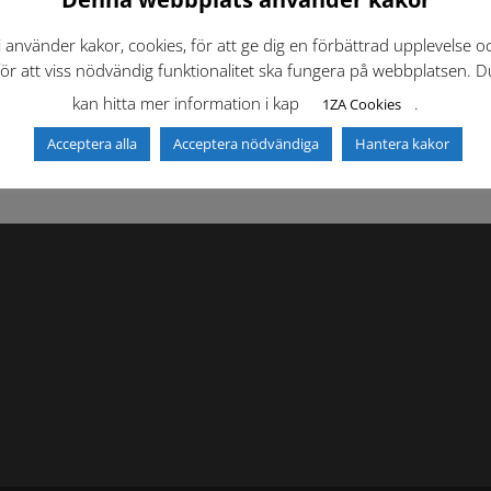
i använder kakor, cookies, för att ge dig en förbättrad upplevelse o
f)
Dokumentbibliotek
Kontaktlista
för att viss nödvändig funktionalitet ska fungera på webbplatsen. D
kan hitta mer information i kap
.
1ZA Cookies
Acceptera alla
Acceptera nödvändiga
Hantera kakor