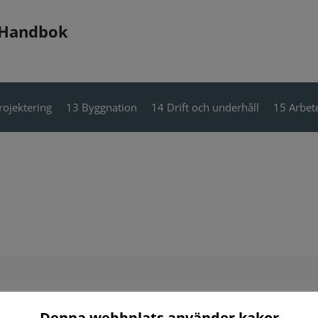
 Handbok
rojektering
13 Byggnation
14 Drift och underhåll
15 Arbete
Denna webbplats använder kakor