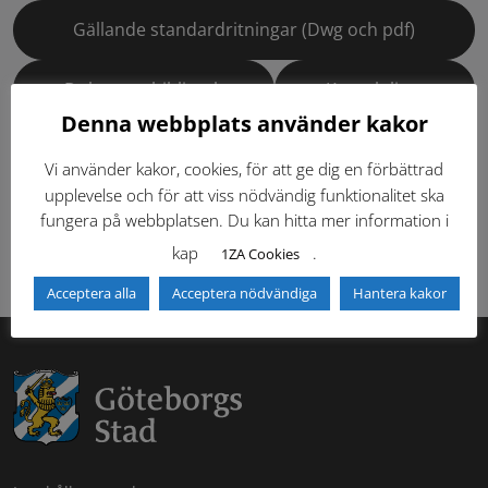
Gällande standardritningar (Dwg och pdf)
Dokumentbibliotek
Kontaktlista
Denna webbplats använder kakor
Tidigare versioner
Nyheter
Vi använder kakor, cookies, för att ge dig en förbättrad
upplevelse och för att viss nödvändig funktionalitet ska
Säkerhetsordningen
fungera på webbplatsen. Du kan hitta mer information i
kap
.
1ZA Cookies
Acceptera alla
Acceptera nödvändiga
Hantera kakor