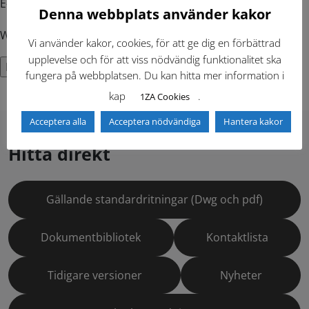
E-postadress
Denna webbplats använder kakor
Webbplats
Vi använder kakor, cookies, för att ge dig en förbättrad
upplevelse och för att viss nödvändig funktionalitet ska
fungera på webbplatsen. Du kan hitta mer information i
kap
.
1ZA Cookies
Acceptera alla
Acceptera nödvändiga
Hantera kakor
Hitta direkt
Gällande standardritningar (Dwg och pdf)
Dokumentbibliotek
Kontaktlista
Tidigare versioner
Nyheter