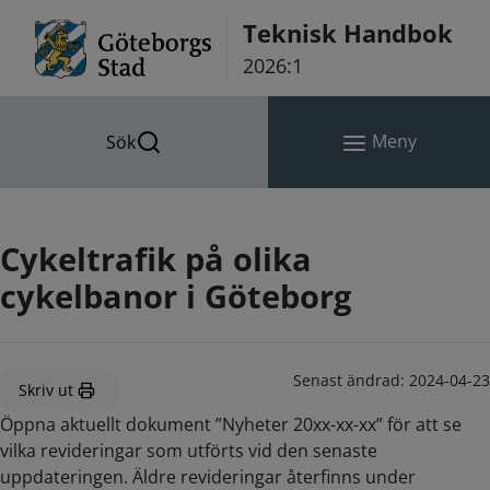
Hoppa till innehåll
Teknisk Handbok
2026:1
Meny
Sök
Cykeltrafik på olika
cykelbanor i Göteborg
Senast ändrad:
2024-04-23
Skriv ut
Öppna aktuellt dokument ”Nyheter 20xx-xx-xx” för att se
vilka revideringar som utförts vid den senaste
uppdateringen. Äldre revideringar återfinns under