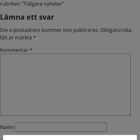
rubriken "Tidigare nyheter”.
Lämna ett svar
Din e-postadress kommer inte publiceras.
Obligatoriska
fält är märkta
*
Kommentar
*
Namn