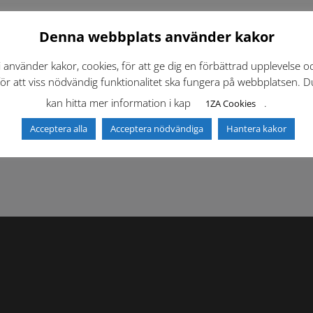
Denna webbplats använder kakor
i använder kakor, cookies, för att ge dig en förbättrad upplevelse o
för att viss nödvändig funktionalitet ska fungera på webbplatsen. D
kan hitta mer information i kap
.
1ZA Cookies
f)
Dokumentbibliotek
Kontaktlista
Acceptera alla
Acceptera nödvändiga
Hantera kakor