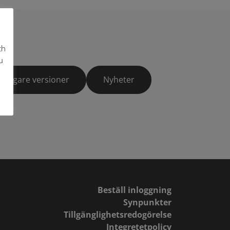
ch
u
Tidigare versioner
Nyheter
Beställ inloggning
Synpunkter
Tillgänglighetsredogörelse
Integretetpolicy