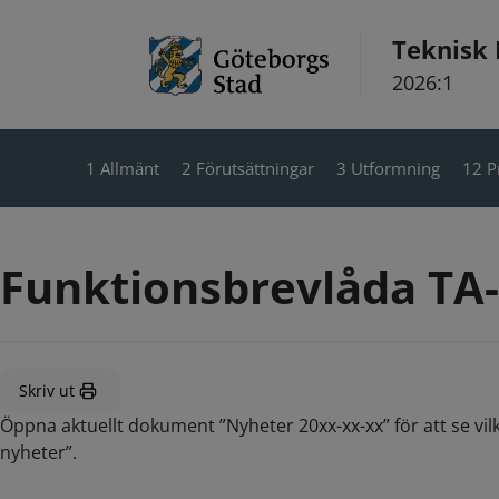
Hoppa till innehåll
Teknisk
2026:1
1 Allmänt
2 Förutsättningar
3 Utformning
12 P
Funktionsbrevlåda TA
Skriv ut
Öppna aktuellt dokument ”Nyheter 20xx-xx-xx” för att se vil
nyheter”.