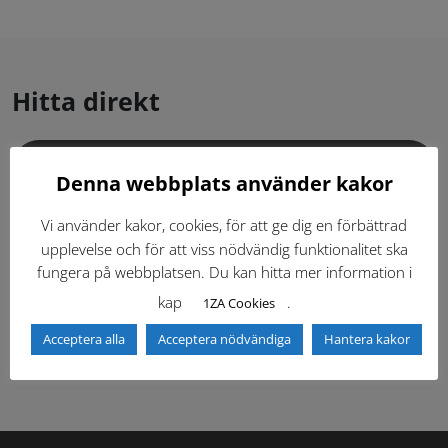
Hitta direkt
Gällande standardritningar (Dwg och pdf)
Denna webbplats använder kakor
Dokumentbibliotek
Kontaktlista
Vi använder kakor, cookies, för att ge dig en förbättrad
upplevelse och för att viss nödvändig funktionalitet ska
fungera på webbplatsen. Du kan hitta mer information i
Tidigare versioner
Nyheter
kap
.
1ZA Cookies
Säkerhetsordningen
Acceptera alla
Acceptera nödvändiga
Hantera kakor