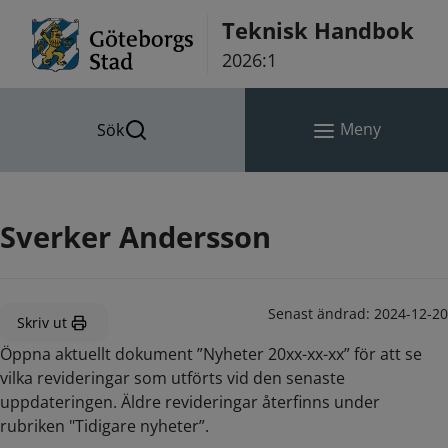
Hoppa till innehåll
Teknisk Handbok
2026:1
Meny
Sök
Sverker Andersson
Senast ändrad:
2024-12-20
Skriv ut
Öppna aktuellt dokument ”Nyheter 20xx-xx-xx” för att se
vilka revideringar som utförts vid den senaste
uppdateringen. Äldre revideringar återfinns under
rubriken "Tidigare nyheter”.