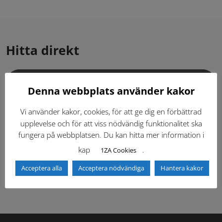
Hitta direkt
Gällande standardritningar (Dwg och pdf)
Denna webbplats använder kakor
Dokumentbibliotek
Kontaktlista
Vi använder kakor, cookies, för att ge dig en förbättrad
upplevelse och för att viss nödvändig funktionalitet ska
fungera på webbplatsen. Du kan hitta mer information i
Tidigare versioner
Nyheter
kap
.
1ZA Cookies
Säkerhetsordningen
Acceptera alla
Acceptera nödvändiga
Hantera kakor