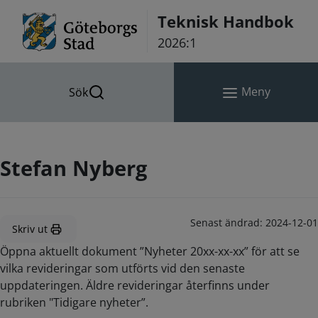
Hoppa till innehåll
Teknisk Handbok
2026:1
Meny
Sök
Stefan Nyberg
Senast ändrad:
2024-12-01
Skriv ut
Öppna aktuellt dokument ”Nyheter 20xx-xx-xx” för att se
vilka revideringar som utförts vid den senaste
uppdateringen. Äldre revideringar återfinns under
rubriken "Tidigare nyheter”.