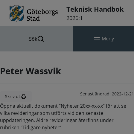
Hoppa till innehåll
Teknisk Handbok
2026:1
Meny
Sök
Peter Wassvik
Senast ändrad:
2022-12-21
Skriv ut
Öppna aktuellt dokument ”Nyheter 20xx-xx-xx” för att se
vilka revideringar som utförts vid den senaste
uppdateringen. Äldre revideringar återfinns under
rubriken "Tidigare nyheter”.