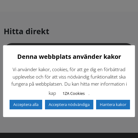
Hitta direkt
Gällande standardritningar (Dwg och pdf)
Denna webbplats använder kakor
Dokumentbibliotek
Kontaktlista
Vi använder kakor, cookies, för att ge dig en förbättrad
upplevelse och för att viss nödvändig funktionalitet ska
fungera på webbplatsen. Du kan hitta mer information i
Tidigare versioner
Nyheter
kap
.
1ZA Cookies
Säkerhetsordningen
Acceptera alla
Acceptera nödvändiga
Hantera kakor