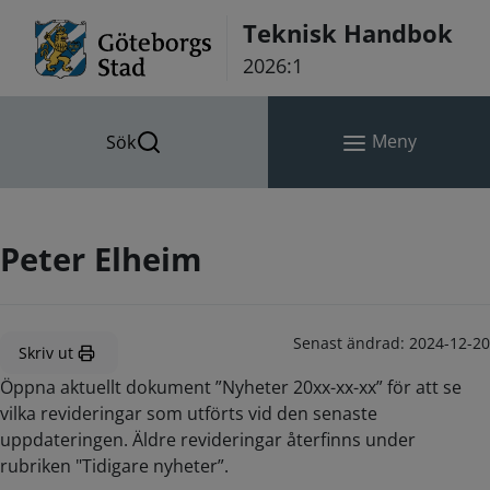
Hoppa till innehåll
Teknisk Handbok
2026:1
Meny
Sök
Peter Elheim
Senast ändrad:
2024-12-20
Skriv ut
Öppna aktuellt dokument ”Nyheter 20xx-xx-xx” för att se
vilka revideringar som utförts vid den senaste
uppdateringen. Äldre revideringar återfinns under
rubriken "Tidigare nyheter”.