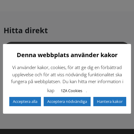
Hitta direkt
Gällande standardritningar (Dwg och pdf)
Denna webbplats använder kakor
Dokumentbibliotek
Kontaktlista
Vi använder kakor, cookies, för att ge dig en förbättrad
upplevelse och för att viss nödvändig funktionalitet ska
fungera på webbplatsen. Du kan hitta mer information i
Tidigare versioner
Nyheter
kap
.
1ZA Cookies
Säkerhetsordningen
Acceptera alla
Acceptera nödvändiga
Hantera kakor