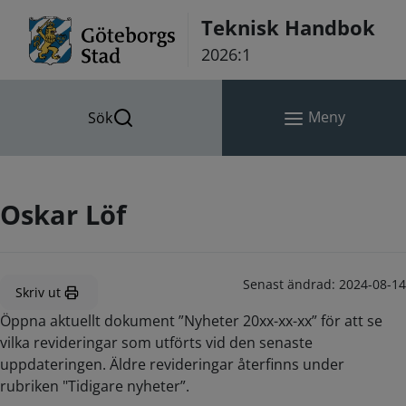
Hoppa till innehåll
Teknisk Handbok
2026:1
Meny
Sök
Oskar Löf
Senast ändrad:
2024-08-14
Skriv ut
Öppna aktuellt dokument ”Nyheter 20xx-xx-xx” för att se
vilka revideringar som utförts vid den senaste
uppdateringen. Äldre revideringar återfinns under
rubriken "Tidigare nyheter”.