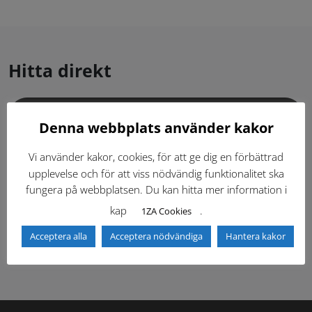
Hitta direkt
Gällande standardritningar (Dwg och pdf)
Denna webbplats använder kakor
Dokumentbibliotek
Kontaktlista
Vi använder kakor, cookies, för att ge dig en förbättrad
upplevelse och för att viss nödvändig funktionalitet ska
fungera på webbplatsen. Du kan hitta mer information i
Tidigare versioner
Nyheter
kap
.
1ZA Cookies
Säkerhetsordningen
Acceptera alla
Acceptera nödvändiga
Hantera kakor