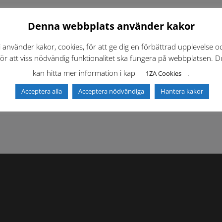
Denna webbplats använder kakor
i använder kakor, cookies, för att ge dig en förbättrad upplevelse o
för att viss nödvändig funktionalitet ska fungera på webbplatsen. D
kan hitta mer information i kap
.
1ZA Cookies
f)
Dokumentbibliotek
Kontaktlista
Acceptera alla
Acceptera nödvändiga
Hantera kakor