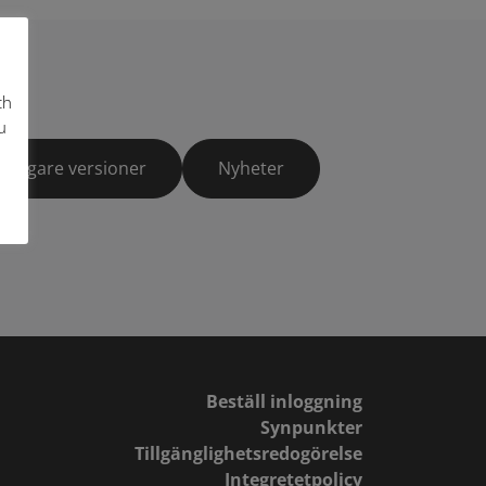
ch
u
Tidigare versioner
Nyheter
Beställ inloggning
Synpunkter
Tillgänglighetsredogörelse
Integretetpolicy