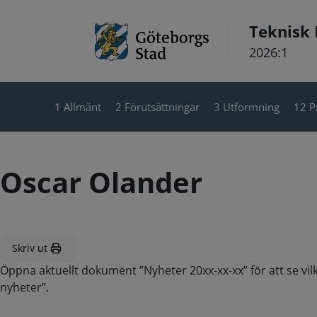
Hoppa till innehåll
Teknisk
2026:1
1 Allmänt
2 Förutsättningar
3 Utformning
12 P
Oscar Olander
Skriv ut
Öppna aktuellt dokument ”Nyheter 20xx-xx-xx” för att se vil
nyheter”.