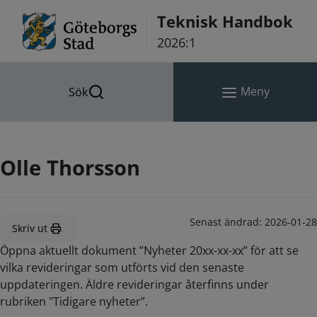
Hoppa till innehåll
Teknisk Handbok
2026:1
Meny
Sök
Olle Thorsson
Senast ändrad:
2026-01-28
Skriv ut
Öppna aktuellt dokument ”Nyheter 20xx-xx-xx” för att se
vilka revideringar som utförts vid den senaste
uppdateringen. Äldre revideringar återfinns under
rubriken "Tidigare nyheter”.