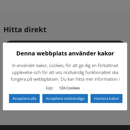
Hitta direkt
Gällande standardritningar (Dwg och pdf)
Denna webbplats använder kakor
Dokumentbibliotek
Kontaktlista
Vi använder kakor, cookies, för att ge dig en förbättrad
upplevelse och för att viss nödvändig funktionalitet ska
fungera på webbplatsen. Du kan hitta mer information i
Tidigare versioner
Nyheter
kap
.
1ZA Cookies
Säkerhetsordningen
Acceptera alla
Acceptera nödvändiga
Hantera kakor