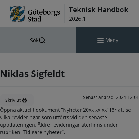
Hoppa till innehåll
Teknisk Handbok
2026:1
Meny
Sök
Niklas Sigfeldt
Senast ändrad:
2024-12-01
Skriv ut
Öppna aktuellt dokument ”Nyheter 20xx-xx-xx” för att se
vilka revideringar som utförts vid den senaste
uppdateringen. Äldre revideringar återfinns under
rubriken "Tidigare nyheter”.