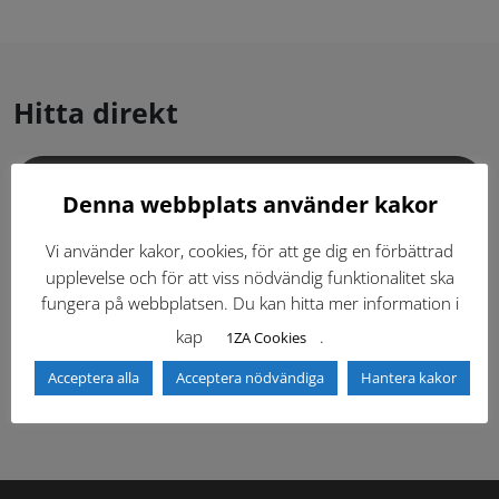
Hitta direkt
Gällande standardritningar (Dwg och pdf)
Denna webbplats använder kakor
Dokumentbibliotek
Kontaktlista
Vi använder kakor, cookies, för att ge dig en förbättrad
upplevelse och för att viss nödvändig funktionalitet ska
fungera på webbplatsen. Du kan hitta mer information i
Tidigare versioner
Nyheter
kap
.
1ZA Cookies
Säkerhetsordningen
Acceptera alla
Acceptera nödvändiga
Hantera kakor