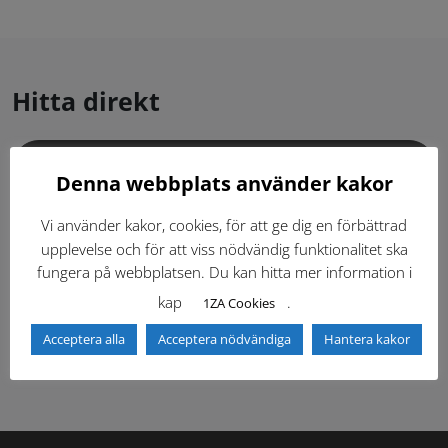
Hitta direkt
Gällande standardritningar (Dwg och pdf)
Denna webbplats använder kakor
Dokumentbibliotek
Kontaktlista
Vi använder kakor, cookies, för att ge dig en förbättrad
upplevelse och för att viss nödvändig funktionalitet ska
fungera på webbplatsen. Du kan hitta mer information i
Tidigare versioner
Nyheter
kap
.
1ZA Cookies
Säkerhetsordningen
Acceptera alla
Acceptera nödvändiga
Hantera kakor