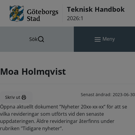
Hoppa till innehåll
Teknisk Handbok
2026:1
Meny
Sök
Moa Holmqvist
Senast ändrad:
2023-06-30
Skriv ut
Öppna aktuellt dokument ”Nyheter 20xx-xx-xx” för att se
vilka revideringar som utförts vid den senaste
uppdateringen. Äldre revideringar återfinns under
rubriken "Tidigare nyheter”.