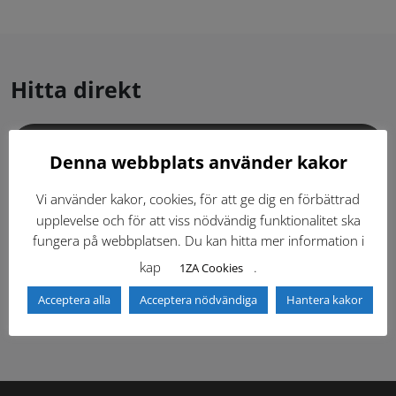
Hitta direkt
Gällande standardritningar (Dwg och pdf)
Denna webbplats använder kakor
Dokumentbibliotek
Kontaktlista
Vi använder kakor, cookies, för att ge dig en förbättrad
upplevelse och för att viss nödvändig funktionalitet ska
fungera på webbplatsen. Du kan hitta mer information i
Tidigare versioner
Nyheter
kap
.
1ZA Cookies
Säkerhetsordningen
Acceptera alla
Acceptera nödvändiga
Hantera kakor