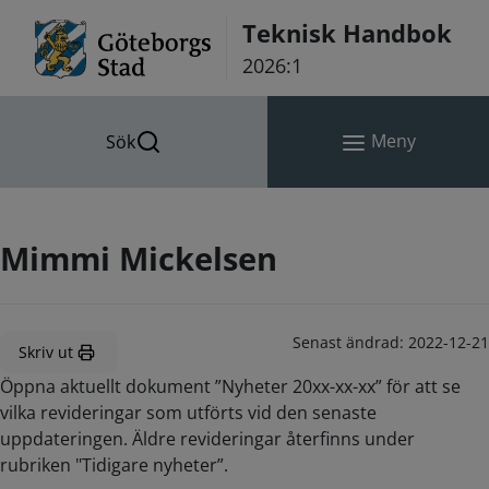
Hoppa till innehåll
Teknisk Handbok
2026:1
Meny
Sök
Mimmi Mickelsen
Senast ändrad:
2022-12-21
Skriv ut
Öppna aktuellt dokument ”Nyheter 20xx-xx-xx” för att se
vilka revideringar som utförts vid den senaste
uppdateringen. Äldre revideringar återfinns under
rubriken "Tidigare nyheter”.