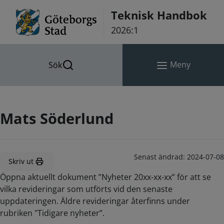
Hoppa till innehåll
Teknisk Handbok
2026:1
Meny
Sök
Mats Söderlund
Senast ändrad:
2024-07-08
Skriv ut
Öppna aktuellt dokument ”Nyheter 20xx-xx-xx” för att se
vilka revideringar som utförts vid den senaste
uppdateringen. Äldre revideringar återfinns under
rubriken "Tidigare nyheter”.