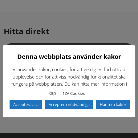
Hitta direkt
Gällande standardritningar (Dwg och pdf)
Denna webbplats använder kakor
Dokumentbibliotek
Kontaktlista
Vi använder kakor, cookies, för att ge dig en förbättrad
upplevelse och för att viss nödvändig funktionalitet ska
fungera på webbplatsen. Du kan hitta mer information i
Tidigare versioner
Nyheter
kap
.
1ZA Cookies
Säkerhetsordningen
Acceptera alla
Acceptera nödvändiga
Hantera kakor