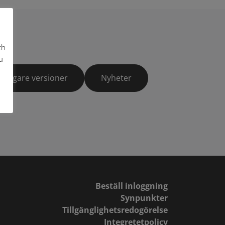
ch
u
Tidigare versioner
Nyheter
Beställ inloggning
Synpunkter
Tillgänglighetsredogörelse
Integretetpolicy