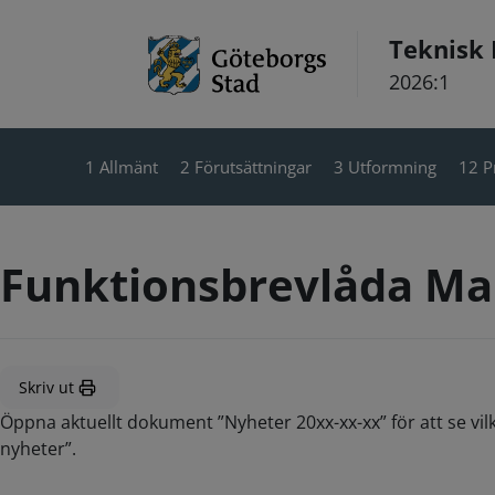
Hoppa till innehåll
Teknisk
2026:1
1 Allmänt
2 Förutsättningar
3 Utformning
12 P
Funktionsbrevlåda Ma
Skriv ut
Öppna aktuellt dokument ”Nyheter 20xx-xx-xx” för att se vil
nyheter”.