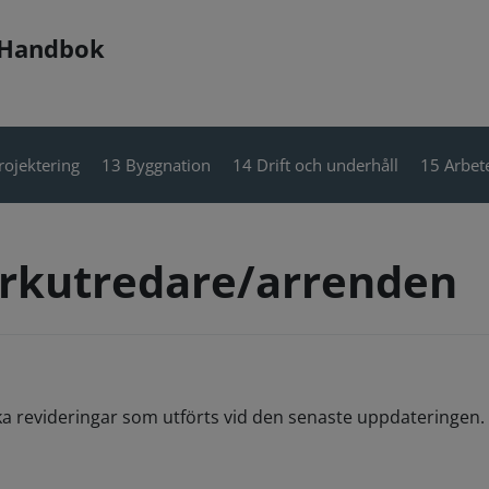
 Handbok
rojektering
13 Byggnation
14 Drift och underhåll
15 Arbete
rkutredare/arrenden
ka revideringar som utförts vid den senaste uppdateringen. 