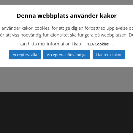
Denna webbplats använder kakor
i använder kakor, cookies, för att ge dig en förbättrad upplevelse o
för att viss nödvändig funktionalitet ska fungera på webbplatsen. D
kan hitta mer information i kap
.
1ZA Cookies
f)
Dokumentbibliotek
Kontaktlista
Acceptera alla
Acceptera nödvändiga
Hantera kakor