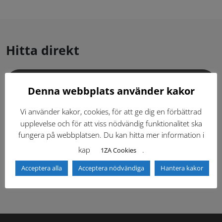
Hitta direkt
Gällande standardritningar (Dwg och pdf)
Denna webbplats använder kakor
Dokumentbibliotek
Kontaktlista
Vi använder kakor, cookies, för att ge dig en förbättrad
upplevelse och för att viss nödvändig funktionalitet ska
fungera på webbplatsen. Du kan hitta mer information i
Tidigare versioner
Nyheter
kap
.
1ZA Cookies
Säkerhetsordningen
Acceptera alla
Acceptera nödvändiga
Hantera kakor