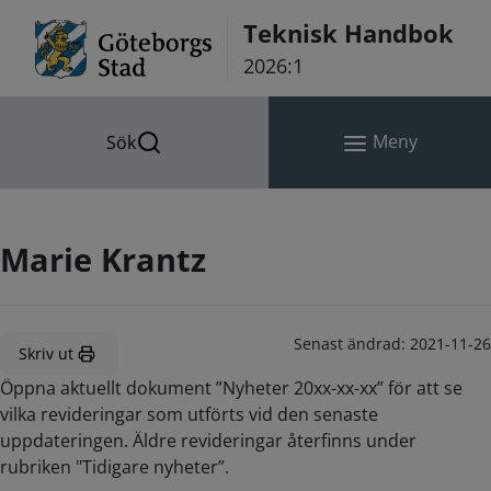
Hoppa till innehåll
Teknisk Handbok
2026:1
Meny
Sök
Marie Krantz
Senast ändrad:
2021-11-26
Skriv ut
Öppna aktuellt dokument ”Nyheter 20xx-xx-xx” för att se
vilka revideringar som utförts vid den senaste
uppdateringen. Äldre revideringar återfinns under
rubriken "Tidigare nyheter”.