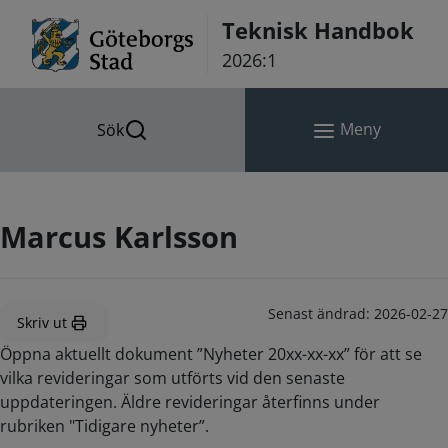
Hoppa till innehåll
Teknisk Handbok
2026:1
Meny
Sök
Marcus Karlsson
Senast ändrad:
2026-02-27
Skriv ut
Öppna aktuellt dokument ”Nyheter 20xx-xx-xx” för att se
vilka revideringar som utförts vid den senaste
uppdateringen. Äldre revideringar återfinns under
rubriken "Tidigare nyheter”.