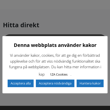
Hitta direkt
Gällande standardritningar (Dwg och pdf)
Denna webbplats använder kakor
Dokumentbibliotek
Kontaktlista
Vi använder kakor, cookies, för att ge dig en förbättrad
upplevelse och för att viss nödvändig funktionalitet ska
fungera på webbplatsen. Du kan hitta mer information i
Tidigare versioner
Nyheter
kap
.
1ZA Cookies
Säkerhetsordningen
Acceptera alla
Acceptera nödvändiga
Hantera kakor