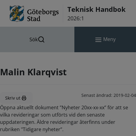
Hoppa till innehåll
Teknisk Handbok
2026:1
Meny
Sök
Malin Klarqvist
Senast ändrad:
2019-02-04
Skriv ut
Öppna aktuellt dokument ”Nyheter 20xx-xx-xx” för att se
vilka revideringar som utförts vid den senaste
uppdateringen. Äldre revideringar återfinns under
rubriken "Tidigare nyheter”.