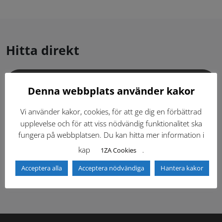
Hitta direkt
Gällande standardritningar (Dwg och pdf)
Denna webbplats använder kakor
Dokumentbibliotek
Kontaktlista
Vi använder kakor, cookies, för att ge dig en förbättrad
upplevelse och för att viss nödvändig funktionalitet ska
fungera på webbplatsen. Du kan hitta mer information i
Tidigare versioner
Nyheter
kap
.
1ZA Cookies
Säkerhetsordningen
Acceptera alla
Acceptera nödvändiga
Hantera kakor