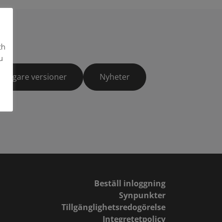
ch
u
Tidigare versioner
Nyheter
Beställ inloggning
Synpunkter
Tillgänglighetsredogörelse
Integretetpolicy