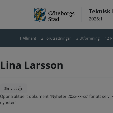
Hoppa till innehåll
Teknisk
2026:1
1 Allmänt
2 Förutsättningar
3 Utformning
12 P
Lina Larsson
Skriv ut
Öppna aktuellt dokument ”Nyheter 20xx-xx-xx” för att se vil
nyheter”.