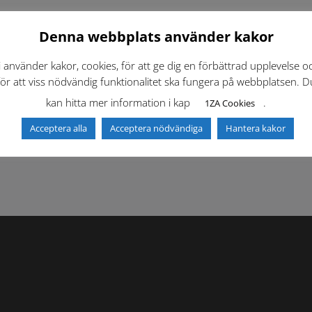
Denna webbplats använder kakor
i använder kakor, cookies, för att ge dig en förbättrad upplevelse o
för att viss nödvändig funktionalitet ska fungera på webbplatsen. D
kan hitta mer information i kap
.
1ZA Cookies
f)
Dokumentbibliotek
Kontaktlista
Acceptera alla
Acceptera nödvändiga
Hantera kakor