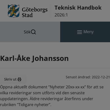
Hoppa till innehåll
Teknisk Handbok
2026:1
Meny
Sök
Karl-Åke Johansson
Senast ändrad:
2022-12-21
Skriv ut
Öppna aktuellt dokument ”Nyheter 20xx-xx-xx” för att se
vilka revideringar som utförts vid den senaste
uppdateringen. Äldre revideringar återfinns under
rubriken "Tidigare nyheter”.