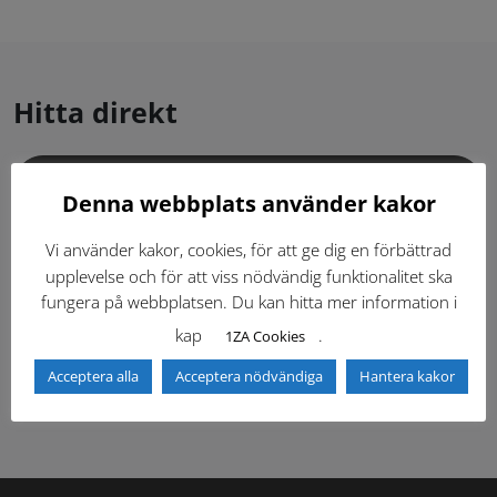
Hitta direkt
Gällande standardritningar (Dwg och pdf)
Denna webbplats använder kakor
Dokumentbibliotek
Kontaktlista
Vi använder kakor, cookies, för att ge dig en förbättrad
upplevelse och för att viss nödvändig funktionalitet ska
fungera på webbplatsen. Du kan hitta mer information i
Tidigare versioner
Nyheter
kap
.
1ZA Cookies
Säkerhetsordningen
Acceptera alla
Acceptera nödvändiga
Hantera kakor