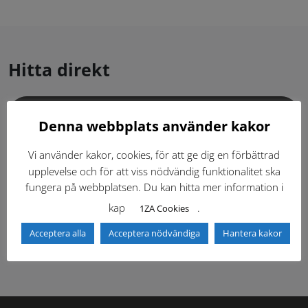
Hitta direkt
Gällande standardritningar (Dwg och pdf)
Denna webbplats använder kakor
Dokumentbibliotek
Kontaktlista
Vi använder kakor, cookies, för att ge dig en förbättrad
upplevelse och för att viss nödvändig funktionalitet ska
fungera på webbplatsen. Du kan hitta mer information i
Tidigare versioner
Nyheter
kap
.
1ZA Cookies
Säkerhetsordningen
Acceptera alla
Acceptera nödvändiga
Hantera kakor