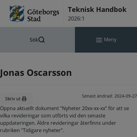
Hoppa till innehåll
Teknisk Handbok
2026:1
Meny
Sök
Jonas Oscarsson
Senast ändrad:
2024-09-27
Skriv ut
Öppna aktuellt dokument ”Nyheter 20xx-xx-xx” för att se
vilka revideringar som utförts vid den senaste
uppdateringen. Äldre revideringar återfinns under
rubriken "Tidigare nyheter”.