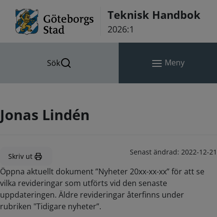
Hoppa till innehåll
Teknisk Handbok
2026:1
Meny
Sök
Jonas Lindén
Senast ändrad:
2022-12-21
Skriv ut
Öppna aktuellt dokument ”Nyheter 20xx-xx-xx” för att se
vilka revideringar som utförts vid den senaste
uppdateringen. Äldre revideringar återfinns under
rubriken "Tidigare nyheter”.