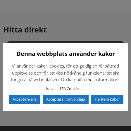
Hitta direkt
Gällande standardritningar (Dwg och pdf)
Denna webbplats använder kakor
Dokumentbibliotek
Kontaktlista
Vi använder kakor, cookies, för att ge dig en förbättrad
upplevelse och för att viss nödvändig funktionalitet ska
fungera på webbplatsen. Du kan hitta mer information i
Tidigare versioner
Nyheter
kap
.
1ZA Cookies
Säkerhetsordningen
Acceptera alla
Acceptera nödvändiga
Hantera kakor