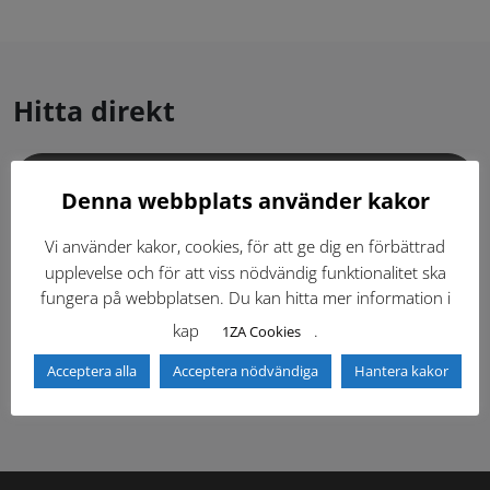
Hitta direkt
Gällande standardritningar (Dwg och pdf)
Denna webbplats använder kakor
Dokumentbibliotek
Kontaktlista
Vi använder kakor, cookies, för att ge dig en förbättrad
upplevelse och för att viss nödvändig funktionalitet ska
fungera på webbplatsen. Du kan hitta mer information i
Tidigare versioner
Nyheter
kap
.
1ZA Cookies
Säkerhetsordningen
Acceptera alla
Acceptera nödvändiga
Hantera kakor