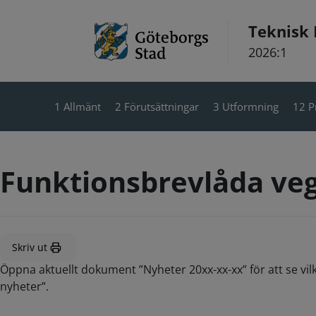
Hoppa till innehåll
Teknisk
2026:1
1 Allmänt
2 Förutsättningar
3 Utformning
12 P
Funktionsbrevlåda ve
Skriv ut
Öppna aktuellt dokument ”Nyheter 20xx-xx-xx” för att se vil
nyheter”.