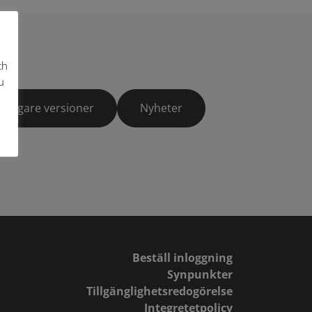
ch
u
Tidigare versioner
Nyheter
Beställ inloggning
Synpunkter
Tillgänglighetsredogörelse
Integretetpolicy