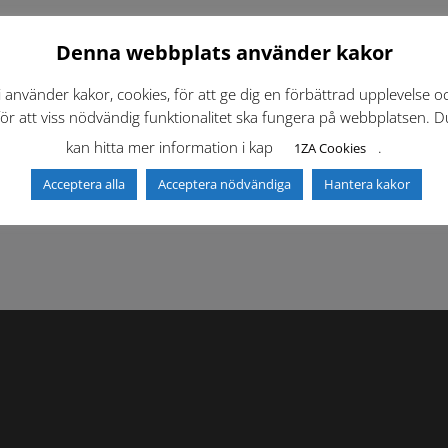
Denna webbplats använder kakor
i använder kakor, cookies, för att ge dig en förbättrad upplevelse o
för att viss nödvändig funktionalitet ska fungera på webbplatsen. D
kan hitta mer information i kap
.
1ZA Cookies
f)
Dokumentbibliotek
Kontaktlista
Acceptera alla
Acceptera nödvändiga
Hantera kakor