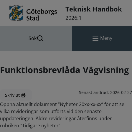
Hoppa till innehåll
Teknisk Handbok
2026:1
Meny
Sök
Funktionsbrevlåda Vägvisning
Senast ändrad:
2026-02-27
Skriv ut
Öppna aktuellt dokument ”Nyheter 20xx-xx-xx” för att se
vilka revideringar som utförts vid den senaste
uppdateringen. Äldre revideringar återfinns under
rubriken "Tidigare nyheter”.