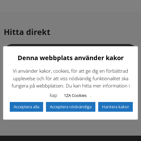
Hitta direkt
Gällande standardritningar (Dwg och pdf)
Denna webbplats använder kakor
Dokumentbibliotek
Kontaktlista
Vi använder kakor, cookies, för att ge dig en förbättrad
upplevelse och för att viss nödvändig funktionalitet ska
fungera på webbplatsen. Du kan hitta mer information i
Tidigare versioner
Nyheter
kap
.
1ZA Cookies
Säkerhetsordningen
Acceptera alla
Acceptera nödvändiga
Hantera kakor