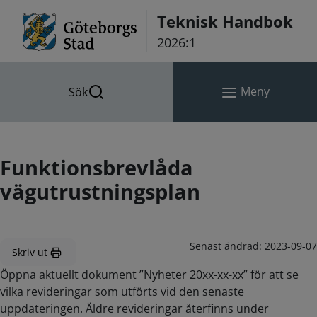
Hoppa till innehåll
Teknisk Handbok
2026:1
Meny
Sök
Funktionsbrevlåda
vägutrustningsplan
Senast ändrad:
2023-09-07
Skriv ut
Öppna aktuellt dokument ”Nyheter 20xx-xx-xx” för att se
vilka revideringar som utförts vid den senaste
uppdateringen. Äldre revideringar återfinns under