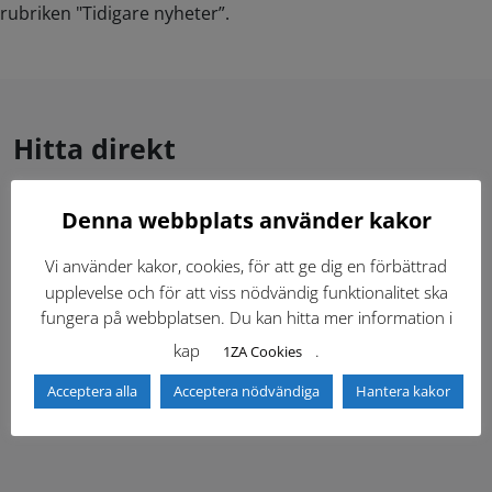
rubriken "Tidigare nyheter”.
Hitta direkt
Denna webbplats använder kakor
Gällande standardritningar (Dwg och pdf)
Vi använder kakor, cookies, för att ge dig en förbättrad
Dokumentbibliotek
Kontaktlista
upplevelse och för att viss nödvändig funktionalitet ska
fungera på webbplatsen. Du kan hitta mer information i
Tidigare versioner
Nyheter
kap
.
1ZA Cookies
Acceptera alla
Acceptera nödvändiga
Hantera kakor
Säkerhetsordningen