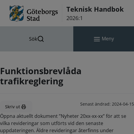
Hoppa till innehåll
Teknisk Handbok
2026:1
Meny
Sök
Funktionsbrevlåda
trafikreglering
Senast ändrad:
2024-04-15
Skriv ut
Öppna aktuellt dokument ”Nyheter 20xx-xx-xx” för att se
vilka revideringar som utförts vid den senaste
uppdateringen. Äldre revideringar återfinns under