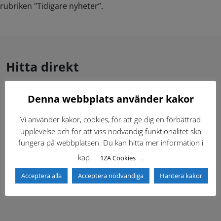
rubriken "Tidigare nyheter”.
Hitta direkt
Denna webbplats använder kakor
Gällande standardritningar (Dwg och pdf)
Vi använder kakor, cookies, för att ge dig en förbättrad
Dokumentbibliotek
Kontaktlista
upplevelse och för att viss nödvändig funktionalitet ska
fungera på webbplatsen. Du kan hitta mer information i
Tidigare versioner
Nyheter
kap
.
1ZA Cookies
Acceptera alla
Acceptera nödvändiga
Hantera kakor
Säkerhetsordningen