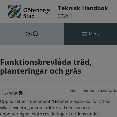
Hoppa till innehåll
Teknisk Handbok
2026:1
Meny
Sök
Funktionsbrevlåda träd,
planteringar och gräs
Senast ändrad:
2020-04-06
Skriv ut
Öppna aktuellt dokument ”Nyheter 20xx-xx-xx” för att se
vilka revideringar som utförts vid den senaste
uppdateringen. Äldre revideringar återfinns under