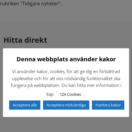
rubriken "Tidigare nyheter”.
Hitta direkt
Denna webbplats använder kakor
Gällande standardritningar (Dwg och pdf)
Vi använder kakor, cookies, för att ge dig en förbättrad
Dokumentbibliotek
Kontaktlista
upplevelse och för att viss nödvändig funktionalitet ska
fungera på webbplatsen. Du kan hitta mer information i
Tidigare versioner
Nyheter
kap
.
1ZA Cookies
Acceptera alla
Acceptera nödvändiga
Hantera kakor
Säkerhetsordningen