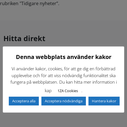
rubriken "Tidigare nyheter”.
Hitta direkt
Denna webbplats använder kakor
Gällande standardritningar (Dwg och pdf)
Vi använder kakor, cookies, för att ge dig en förbättrad
Dokumentbibliotek
Kontaktlista
upplevelse och för att viss nödvändig funktionalitet ska
fungera på webbplatsen. Du kan hitta mer information i
Tidigare versioner
Nyheter
kap
.
1ZA Cookies
Acceptera alla
Acceptera nödvändiga
Hantera kakor
Säkerhetsordningen