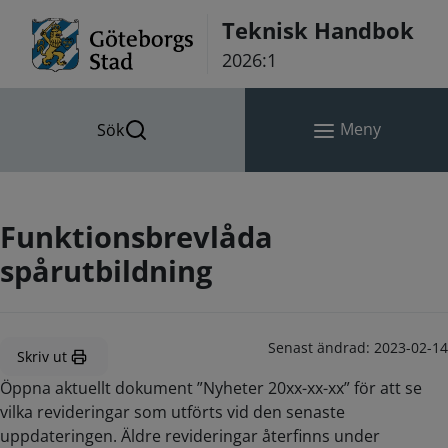
Hoppa till innehåll
Teknisk Handbok
2026:1
Meny
Sök
Funktionsbrevlåda
spårutbildning
Senast ändrad:
2023-02-14
Skriv ut
Öppna aktuellt dokument ”Nyheter 20xx-xx-xx” för att se
vilka revideringar som utförts vid den senaste
uppdateringen. Äldre revideringar återfinns under