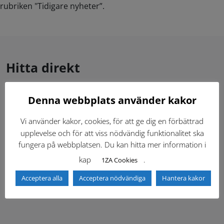
rubriken "Tidigare nyheter”.
Hitta direkt
Denna webbplats använder kakor
Gällande standardritningar (Dwg och pdf)
Vi använder kakor, cookies, för att ge dig en förbättrad
Dokumentbibliotek
Kontaktlista
upplevelse och för att viss nödvändig funktionalitet ska
fungera på webbplatsen. Du kan hitta mer information i
Tidigare versioner
Nyheter
kap
.
1ZA Cookies
Acceptera alla
Acceptera nödvändiga
Hantera kakor
Säkerhetsordningen