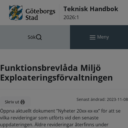
Hoppa till innehåll
Teknisk Handbok
2026:1
Meny
Sök
Funktionsbrevlåda Miljö
Exploateringsförvaltningen
Senast ändrad:
2023-11-08
Skriv ut
Öppna aktuellt dokument ”Nyheter 20xx-xx-xx” för att se
vilka revideringar som utförts vid den senaste
uppdateringen. Äldre revideringar återfinns under