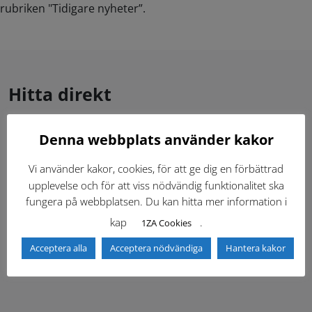
rubriken "Tidigare nyheter”.
Hitta direkt
Denna webbplats använder kakor
Gällande standardritningar (Dwg och pdf)
Vi använder kakor, cookies, för att ge dig en förbättrad
Dokumentbibliotek
Kontaktlista
upplevelse och för att viss nödvändig funktionalitet ska
fungera på webbplatsen. Du kan hitta mer information i
Tidigare versioner
Nyheter
kap
.
1ZA Cookies
Acceptera alla
Acceptera nödvändiga
Hantera kakor
Säkerhetsordningen