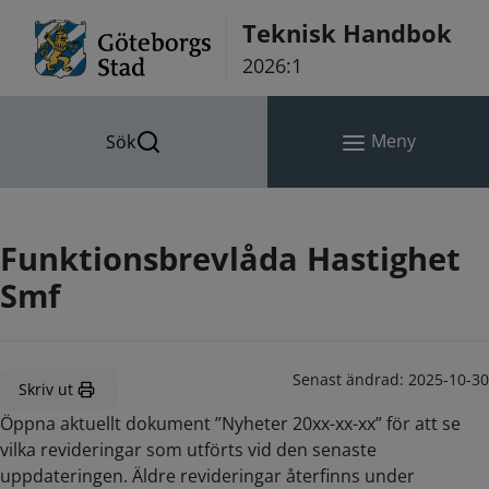
Hoppa till innehåll
Teknisk Handbok
2026:1
Meny
Sök
Funktionsbrevlåda Hastighet
Smf
Senast ändrad:
2025-10-30
Skriv ut
Öppna aktuellt dokument ”Nyheter 20xx-xx-xx” för att se
vilka revideringar som utförts vid den senaste
uppdateringen. Äldre revideringar återfinns under