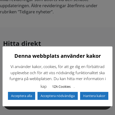
uppdateringen. Äldre revideringar återfinns under
rubriken "Tidigare nyheter”.
Hitta direkt
Denna webbplats använder kakor
Gällande standardritningar (Dwg och pdf)
Vi använder kakor, cookies, för att ge dig en förbättrad
upplevelse och för att viss nödvändig funktionalitet ska
Dokumentbibliotek
Kontaktlista
fungera på webbplatsen. Du kan hitta mer information i
kap
.
1ZA Cookies
Tidigare versioner
Nyheter
Acceptera alla
Acceptera nödvändiga
Hantera kakor
Säkerhetsordningen