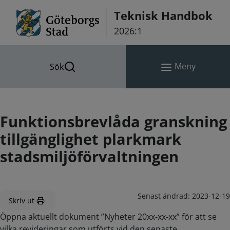
Hoppa till innehåll
Teknisk Handbok
2026:1
Meny
Sök
Funktionsbrevlåda granskning
tillgänglighet plarkmark
stadsmiljöförvaltningen
Senast ändrad:
2023-12-19
Skriv ut
Öppna aktuellt dokument ”Nyheter 20xx-xx-xx” för att se
vilka revideringar som utförts vid den senaste