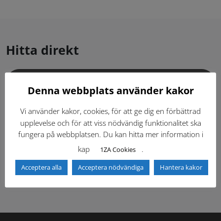
Hitta direkt
Gällande standardritningar (Dwg och pdf)
Denna webbplats använder kakor
Dokumentbibliotek
Kontaktlista
Vi använder kakor, cookies, för att ge dig en förbättrad
upplevelse och för att viss nödvändig funktionalitet ska
fungera på webbplatsen. Du kan hitta mer information i
Tidigare versioner
Nyheter
kap
.
1ZA Cookies
Säkerhetsordningen
Acceptera alla
Acceptera nödvändiga
Hantera kakor