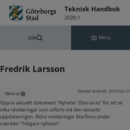
Hoppa till innehåll
Teknisk Handbok
2026:1
Meny
Sök
Fredrik Larsson
Senast ändrad:
2019-02-21
Skriv ut
Öppna aktuellt dokument ”Nyheter 20xx-xx-xx” för att se
vilka revideringar som utförts vid den senaste
uppdateringen. Äldre revideringar återfinns under
rubriken "Tidigare nyheter”.